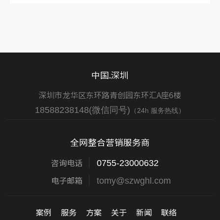
搜索引擎友好、一个好记的域名和一个稳定的空…
中国.深圳
深圳市龙华区东环路青创园东环汇A座6楼
18588238148(微信同号)
（24h 服务热线）
全网整合营销服务商
咨询电话
0755-23000632
电子邮箱
tomy@szwghl.com
案例
服务
方案
关于
新闻
联络