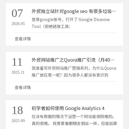
用 GA4 的核心操作指南：第一步：创建 GA4 媒
07
外贸独立站针对google seo 有很多垃圾外链或被人外链攻击怎么办
体资源…
登录google账号，打开了 Google Disavow
2026.05
Tool（拒绝链接工具：
https://search.google.com/search-
查看详情
console/disavow-links） 并且准确选择了
https://www.szwghl.com/ 资源。由于目
前“没有针对此资源拒绝任何链接或网域”，你
11
外贸网站推广之Quora推广引流（月40+优质询盘）
需要按照以下步骤制作并上传拒绝文件：🛠️ 第一
步…
我准备写外贸网站推广营销系列，为什么Quora
2025.11
推广放在第一呢？因为很多人都没有意识到
Quora推广引流有多好，下面我们具体聊一聊。
查看详情
什么是Quora?我和一些外贸站长聊天，很多都
不知道Quora。Quora是国外一个问答SNS网
站，是一个高质量知识问答社区，类似国内的知
18
初学者如何使用 Google Analytics 4
乎。以前中国人认…
在没有数据的情况下运营一个网站是很困难的。
2025.09
真的很难。 就像蒙着眼睛走钢丝一样，但是如果