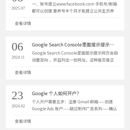
一、账号建立www.facebook.com 手机号/邮箱
2025.07
都可以创建 要养号半个月才能建立公共主页养
号：每天发布一篇贴文，类似于发布朋友圈，让
查看详情
Facebook认为我们是正常用户即可。 二、建立
公共主页右侧菜单/左侧六个点 填写要求 设置公
共主页背景banner/视频 头像是logo最好是正
06
Google Search Console里面提示提示网页会自动重定向 ，并且列出一些网址，这种是否是正常？
方…
Google Search Console里面提示提示网页会自
2024.11
动重定向 ，并且列出一些网址，这种是否是正
常？
查看详情
23
Google 个人如何开户？
个人开户需要五步：注册 Gmail 邮箱——创建
2024.02
Google Ads 账户——跳过制作广告系列——确认
商家信息——完成个人账户注册。
查看详情