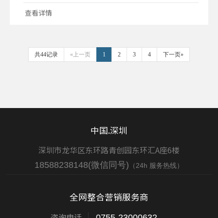
的排名顺序。这个算法被称为Google搜索算
查看详情
法，它经常进行更新和改进，以提供更好的搜索
结果和用户体验。尽管具体的算法细节是谷歌的
商业机密，但谷歌搜索排名的机制可以概括如
下：关键词…
共44记录
«上一页
1
2
3
4
下一页»
中国.深圳
深圳市龙华区东环路青创园东环汇A座6楼
18588238148(微信同号)
（24h 服务热线）
全网整合营销服务商
咨询电话
0755-23000632