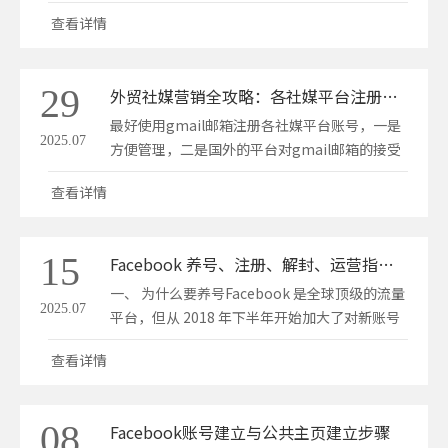
给你开着灯——可能就会变得容易一些。进入
查看详情
Google Analytics。Google Analytics 就好比
给你指明的灯光，它会显示谁在访问、用户是如
何找到你的，以及他们在做什么。 然后，你可以
29
外贸社媒营销全攻略：各社媒平台注册注意事项&运营建议
使用…
最好使用gmail邮箱注册各社媒平台账号，一是
2025.07
方便管理，二是国外的平台对gmail邮箱的接受
度较高，接收验证码也较容易。 Facebook相关
查看详情
注意事项：养号流程1、注册身份要真实：名
字，出生年月日（身份证），手机，邮箱，国别
地区。2、注册Facebook后，完善个人信息，头
15
Facebook 养号、注册、解封、运营指南—新手必看
像，简介等可…
一、 为什么要养号Facebook 是全球顶级的流量
2025.07
平台，但从 2018 年下半年开始加大了对新账号
的监控和权限限制。新注册的账号会受到诸多限
查看详情
制，稍不慎就会进入安全模式或者被封，所以养
号成了必要的过程。养号的核心思想就是让我们
的操作痕迹像一个正常使用社交媒体的人那样，
08
Facebook账号建立与公共主页建立步骤
而不…