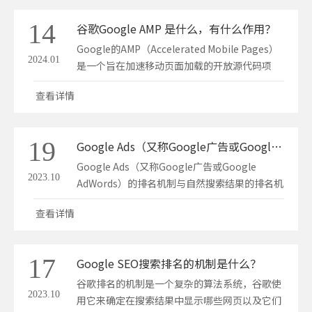
14
谷歌Google AMP 是什么，有什么作用？
Google的AMP（Accelerated Mobile Pages）
2024.01
是一个旨在加速移动页面加载的开放源代码项
目。AMP使用一套特定的Web技术和规范，让网
查看详情
页能够快速加载在移动设备上。它主要通过以下
方式实现这一目标：优化的HTML：AMP使用了
特殊的HTML标签（称为AMP HTML），这些标
19
Google Ads（又称Google广告或Google AdWords）的排名机制
签是对标准HTML的一…
Google Ads（又称Google广告或Google
2023.10
AdWords）的排名机制与自然搜索结果的排名机
制有很大不同，它是一个基于拍卖的广告系统，
查看详情
广告主通过出价和广告质量等因素来确定广告的
排名。以下是Google Ads排名机制的关键因
素：出价（CPC出价）：广告主需要设定每次点
17
Google SEO搜索排名的机制是什么？
击广告所愿意支付的…
谷歌排名的机制是一个复杂的算法系统，谷歌使
2023.10
用它来确定在搜索结果中显示哪些网页以及它们